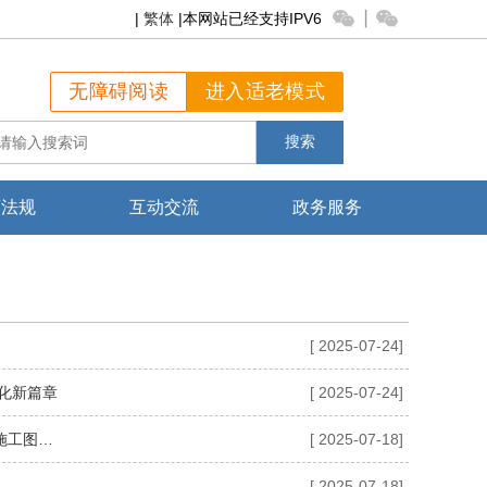
|
繁体
|本网站已经支持IPV6
▏
无障碍阅读
进入适老模式
搜索
策法规
互动交流
政务服务
[ 2025-07-24]
化新篇章
[ 2025-07-24]
平顶山市殡葬事务服务中心（市殡仪馆）关于开展市本级城市公益性公墓（一期）项目施工图审查服务项目询价的公告
[ 2025-07-18]
[ 2025-07-18]